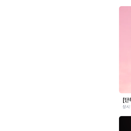
[단
상시