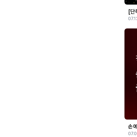
[단
07.1
손예
07.0