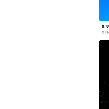
피코
07.1