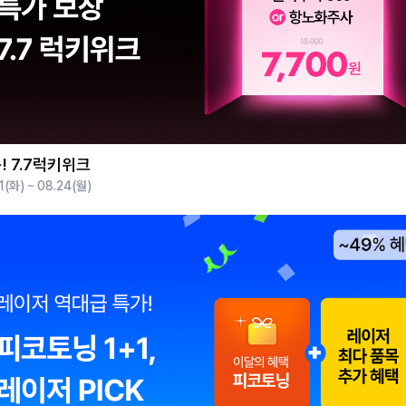
! 7.7럭키위크
1(화) ~ 08.24(월)