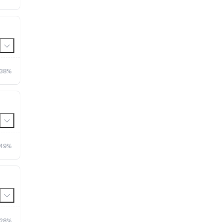
38%
49%
28%