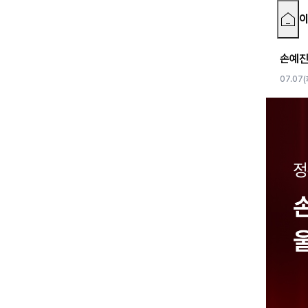
손예진
07.07(