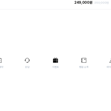
249,000원
350,000원
예약
상담
이벤트
병원 소개
마이
이용약관
개인정보처리방침
사업자정보확인
t ©2024 PPEUMCLINIC. All Rights Reserved